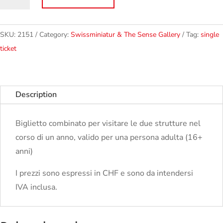
Adults
-
The
SKU:
2151
Category:
Swissminiatur & The Sense Gallery
Tag:
single
Sense
ticket
Gallery
&
Swissminiatur
Description
quantity
Biglietto combinato per visitare le due strutture nel
corso di un anno, valido per una persona adulta (16+
anni)
I prezzi sono espressi in CHF e sono da intendersi
IVA inclusa.